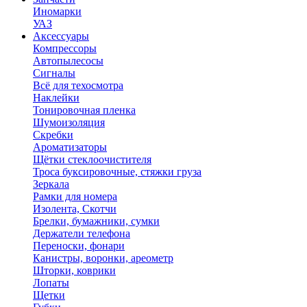
Иномарки
УАЗ
Аксесcуары
Компрессоры
Автопылесосы
Сигналы
Всё для техосмотра
Наклейки
Тонировочная пленка
Шумоизоляция
Скребки
Ароматизаторы
Щётки стеклоочистителя
Троса буксировочные, стяжки груза
Зеркала
Рамки для номера
Изолента, Скотчи
Брелки, бумажники, сумки
Держатели телефона
Переноски, фонари
Канистры, воронки, ареометр
Шторки, коврики
Лопаты
Щетки