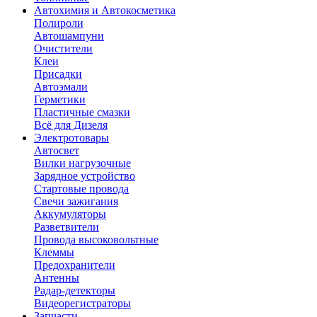
Автохимия и Автокосметика
Полироли
Автошампуни
Очистители
Клеи
Присадки
Автоэмали
Герметики
Пластичные смазки
Всё для Дизеля
Электротовары
Автосвет
Вилки нагрузочные
Зарядное устройство
Стартовые провода
Свечи зажигания
Аккумуляторы
Разветвители
Провода высоковольтные
Клеммы
Предохранители
Антенны
Радар-детекторы
Видеорегистраторы
Запчасти