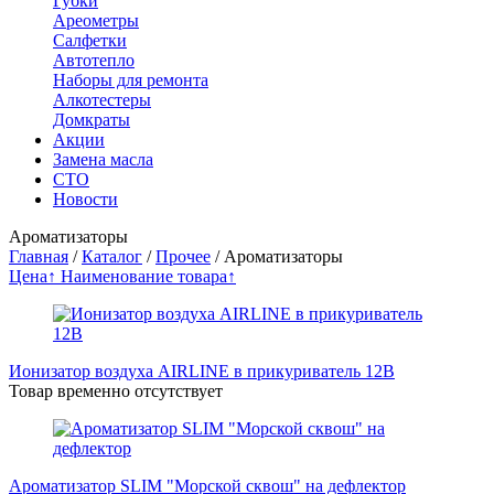
Губки
Ареометры
Салфетки
Автотепло
Наборы для ремонта
Алкотестеры
Домкраты
Акции
Замена масла
СТО
Новости
Ароматизаторы
Главная
/
Каталог
/
Прочее
/
Ароматизаторы
Цена↑
Наименование товара↑
Ионизатор воздуха AIRLINE в прикуриватель 12B
Товар временно отсутствует
Ароматизатор SLIM "Морской сквош" на дефлектор