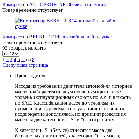
Компрессор AUTOPROFI АК-30 металлический
Товар временно отсутствует
Компрессор BERKUT R14 автомобильный в сумке
Товар временно отсутствует
93 товара, выводить
1
2
3
4
5
...
из
8
Следующая страница
Производитель
Исходя из требований двигателя автомобиля моторное
масло подбирается по двум основным критериям:
уровень эксплуатационных свойств по API и вязкость
по SAE. Классификация масел по условиям их
применения и уровням эксплуатационных свойств
неоднократно дополнялась, но принцип разделения
масел на две категории - "S" и "С" сохранился.
К категории "S" (Service) относятся масла для
бензиновых двигателей, к категории "С" - масла,