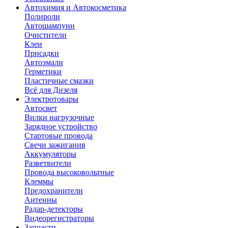
Автохимия и Автокосметика
Полироли
Автошампуни
Очистители
Клеи
Присадки
Автоэмали
Герметики
Пластичные смазки
Всё для Дизеля
Электротовары
Автосвет
Вилки нагрузочные
Зарядное устройство
Стартовые провода
Свечи зажигания
Аккумуляторы
Разветвители
Провода высоковольтные
Клеммы
Предохранители
Антенны
Радар-детекторы
Видеорегистраторы
Запчасти