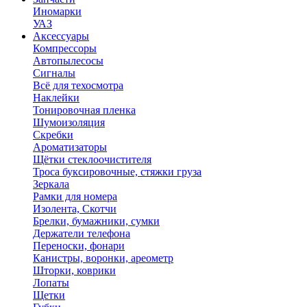
Иномарки
УАЗ
Аксесcуары
Компрессоры
Автопылесосы
Сигналы
Всё для техосмотра
Наклейки
Тонировочная пленка
Шумоизоляция
Скребки
Ароматизаторы
Щётки стеклоочистителя
Троса буксировочные, стяжки груза
Зеркала
Рамки для номера
Изолента, Скотчи
Брелки, бумажники, сумки
Держатели телефона
Переноски, фонари
Канистры, воронки, ареометр
Шторки, коврики
Лопаты
Щетки