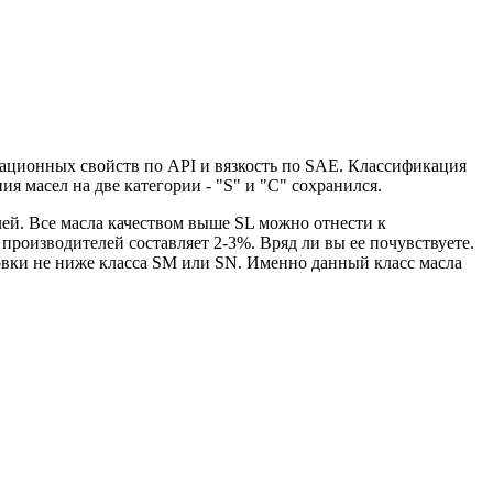
тационных свойств по API и вязкость по SAE. Классификация
 масел на две категории - "S" и "С" сохранился.
елей. Все масла качеством выше SL можно отнести к
роизводителей составляет 2-3%. Вряд ли вы ее почувствуете.
овки не ниже класса SM или SN. Именно данный класс масла