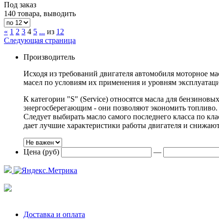
Под заказ
140 товара, выводить
«
1
2
3
4
5
...
из
12
Следующая страница
Производитель
Исходя из требований двигателя автомобиля моторное ма
масел по условиям их применения и уровням эксплуатаци
К категории "S" (Service) относятся масла для бензиновы
энергосберегающим - они позволяют экономить топливо. 
Следует выбирать масло самого последнего класса по к
дает лучшие характеристики работы двигателя и снижают 
Цена (руб)
—
Доставка и оплата