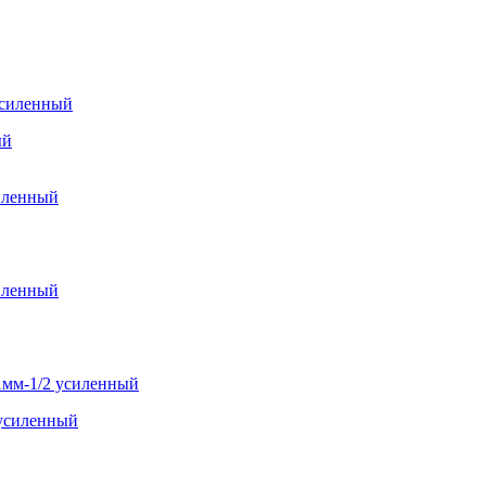
ый
усиленный