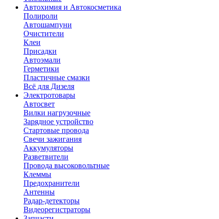
Автохимия и Автокосметика
Полироли
Автошампуни
Очистители
Клеи
Присадки
Автоэмали
Герметики
Пластичные смазки
Всё для Дизеля
Электротовары
Автосвет
Вилки нагрузочные
Зарядное устройство
Стартовые провода
Свечи зажигания
Аккумуляторы
Разветвители
Провода высоковольтные
Клеммы
Предохранители
Антенны
Радар-детекторы
Видеорегистраторы
Запчасти