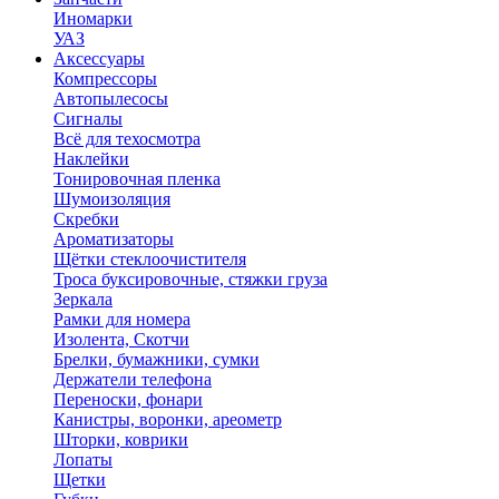
Иномарки
УАЗ
Аксесcуары
Компрессоры
Автопылесосы
Сигналы
Всё для техосмотра
Наклейки
Тонировочная пленка
Шумоизоляция
Скребки
Ароматизаторы
Щётки стеклоочистителя
Троса буксировочные, стяжки груза
Зеркала
Рамки для номера
Изолента, Скотчи
Брелки, бумажники, сумки
Держатели телефона
Переноски, фонари
Канистры, воронки, ареометр
Шторки, коврики
Лопаты
Щетки