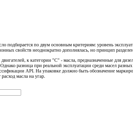
сло подбирается по двум основным критериям: уровень эксплуа
онных свойств неоднократно дополнялась, но принцип разделения
х двигателей, к категории "С" - масла, предназначенные для диз
Однако разница при реальной эксплуатации среди масел разных п
лассификации API. На упаковке должно быть обозначение маркир
расход масла на угар.