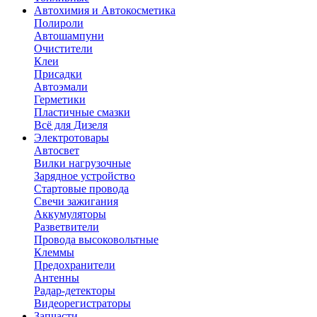
Автохимия и Автокосметика
Полироли
Автошампуни
Очистители
Клеи
Присадки
Автоэмали
Герметики
Пластичные смазки
Всё для Дизеля
Электротовары
Автосвет
Вилки нагрузочные
Зарядное устройство
Стартовые провода
Свечи зажигания
Аккумуляторы
Разветвители
Провода высоковольтные
Клеммы
Предохранители
Антенны
Радар-детекторы
Видеорегистраторы
Запчасти