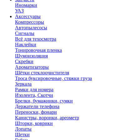
Иномарки
УАЗ
Аксесcуары
Компрессоры
Автопылесосы
Сигналы
Всё для техосмотра
Наклейки
Тонировочная пленка
Шумоизоляция
Скребки
Ароматизаторы
Щётки стеклоочистителя
Троса буксировочные, стяжки груза
Зеркала
Рамки для номера
Изолента, Скотчи
Брелки, бумажники, сумки
Держатели телефона
Переноски, фонари
Канистры, воронки, ареометр
Шторки, коврики
Лопаты
Щетки