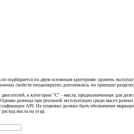
сло подбирается по двум основным критериям: уровень эксплуа
онных свойств неоднократно дополнялась, но принцип разделения
х двигателей, к категории "С" - масла, предназначенные для диз
Однако разница при реальной эксплуатации среди масел разных п
лассификации API. На упаковке должно быть обозначение маркир
расход масла на угар.