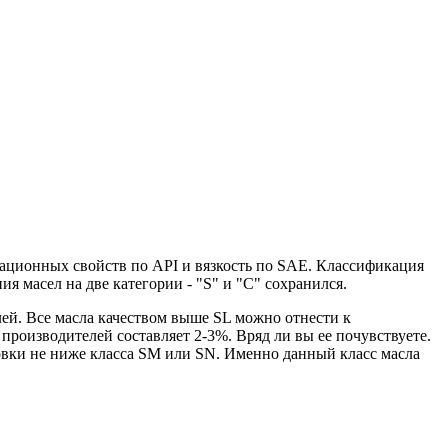
тационных свойств по API и вязкость по SAE. Классификация
 масел на две категории - "S" и "С" сохранился.
елей. Все масла качеством выше SL можно отнести к
роизводителей составляет 2-3%. Вряд ли вы ее почувствуете.
овки не ниже класса SM или SN. Именно данный класс масла