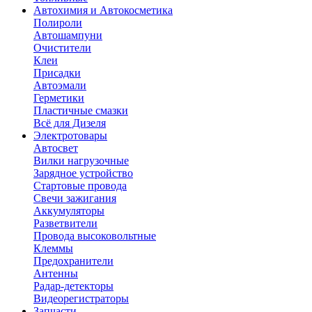
Автохимия и Автокосметика
Полироли
Автошампуни
Очистители
Клеи
Присадки
Автоэмали
Герметики
Пластичные смазки
Всё для Дизеля
Электротовары
Автосвет
Вилки нагрузочные
Зарядное устройство
Стартовые провода
Свечи зажигания
Аккумуляторы
Разветвители
Провода высоковольтные
Клеммы
Предохранители
Антенны
Радар-детекторы
Видеорегистраторы
Запчасти