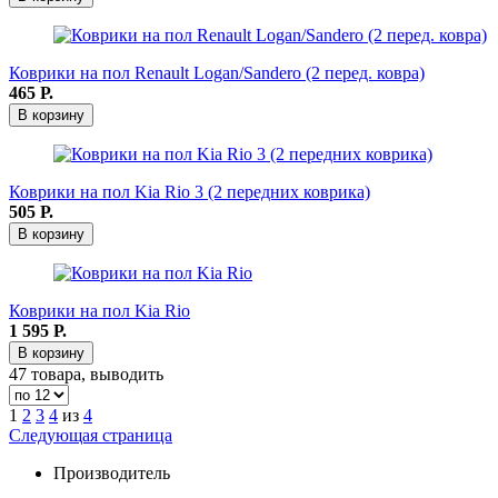
Коврики на пол Renault Logan/Sandero (2 перед. ковра)
465
Р.
В корзину
Коврики на пол Kia Rio 3 (2 передних коврика)
505
Р.
В корзину
Коврики на пол Kia Rio
1 595
Р.
В корзину
47 товара, выводить
1
2
3
4
из
4
Следующая страница
Производитель