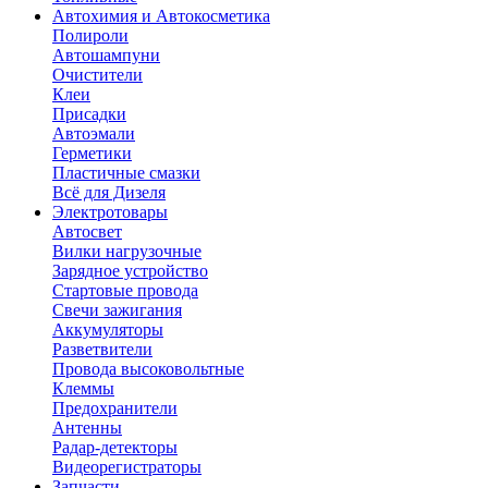
Автохимия и Автокосметика
Полироли
Автошампуни
Очистители
Клеи
Присадки
Автоэмали
Герметики
Пластичные смазки
Всё для Дизеля
Электротовары
Автосвет
Вилки нагрузочные
Зарядное устройство
Стартовые провода
Свечи зажигания
Аккумуляторы
Разветвители
Провода высоковольтные
Клеммы
Предохранители
Антенны
Радар-детекторы
Видеорегистраторы
Запчасти