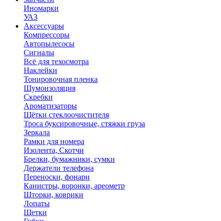
Иномарки
УАЗ
Аксесcуары
Компрессоры
Автопылесосы
Сигналы
Всё для техосмотра
Наклейки
Тонировочная пленка
Шумоизоляция
Скребки
Ароматизаторы
Щётки стеклоочистителя
Троса буксировочные, стяжки груза
Зеркала
Рамки для номера
Изолента, Скотчи
Брелки, бумажники, сумки
Держатели телефона
Переноски, фонари
Канистры, воронки, ареометр
Шторки, коврики
Лопаты
Щетки