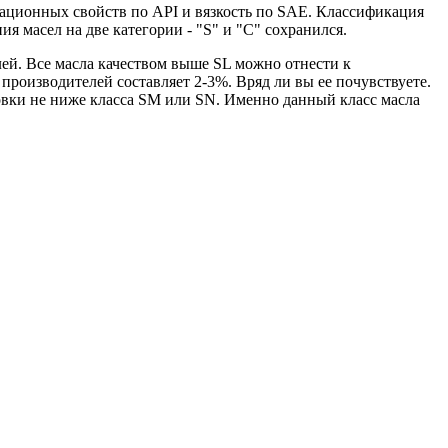
тационных свойств по API и вязкость по SAE. Классификация
 масел на две категории - "S" и "С" сохранился.
елей. Все масла качеством выше SL можно отнести к
роизводителей составляет 2-3%. Вряд ли вы ее почувствуете.
овки не ниже класса SM или SN. Именно данный класс масла