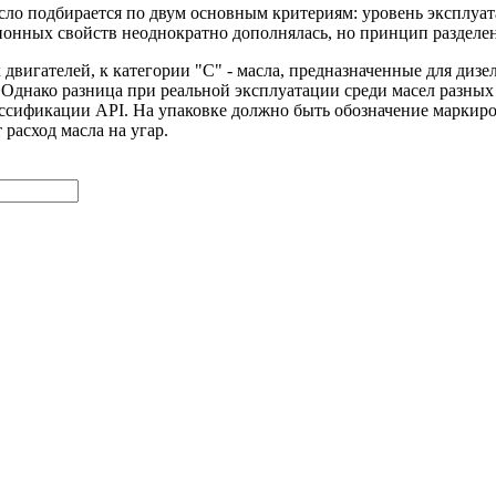
сло подбирается по двум основным критериям: уровень эксплуа
онных свойств неоднократно дополнялась, но принцип разделения
х двигателей, к категории "С" - масла, предназначенные для диз
Однако разница при реальной эксплуатации среди масел разных п
лассификации API. На упаковке должно быть обозначение маркир
расход масла на угар.