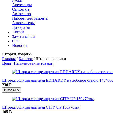
Губки
Ареометры
Салфетки
Автотепло
Наборы для ремонта
Алкотестеры
Домкраты
Акции
Замена масла
СТО
Новости
Шторки, коврики
Главная
/
Каталог
/
Шторки, коврики
Цена↑
Наименование товара↑
Шторка солнцезащитная EDHARDY на лобовое стекло 145*66
230
Р.
В корзину
Шторка солнцезащитная CITY UP 150х70мм
105
Р.