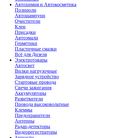
Автохимия и Автокосметика
Полироли
Автошампуни
Очистители
Клеи
Присадки
Автоэмали
Герметики
Пластичные смазки
Всё для Дизеля
Электротовары
Автосвет
Вилки нагрузочные
Зарядное устройство
Стартовые провода
Свечи зажигания
Аккумуляторы
Разветвители
Провода высоковольтные
Клеммы
Предохранители
Антенны
Радар-детекторы
Видеорегистраторы
Запчасти