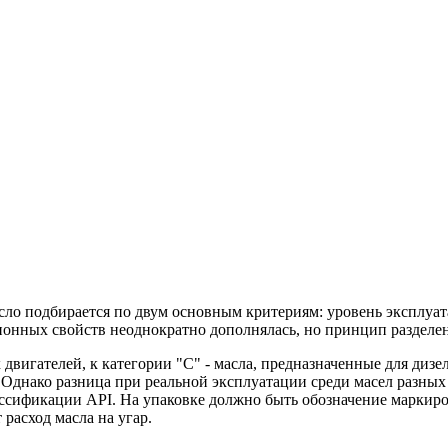
сло подбирается по двум основным критериям: уровень эксплуа
онных свойств неоднократно дополнялась, но принцип разделения
х двигателей, к категории "С" - масла, предназначенные для диз
Однако разница при реальной эксплуатации среди масел разных п
лассификации API. На упаковке должно быть обозначение маркир
расход масла на угар.