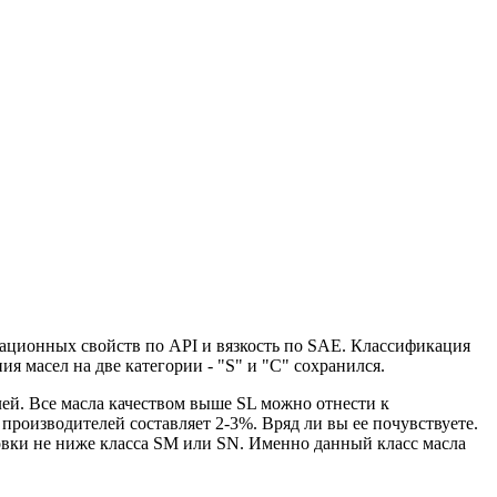
тационных свойств по API и вязкость по SAE. Классификация
 масел на две категории - "S" и "С" сохранился.
елей. Все масла качеством выше SL можно отнести к
роизводителей составляет 2-3%. Вряд ли вы ее почувствуете.
овки не ниже класса SM или SN. Именно данный класс масла