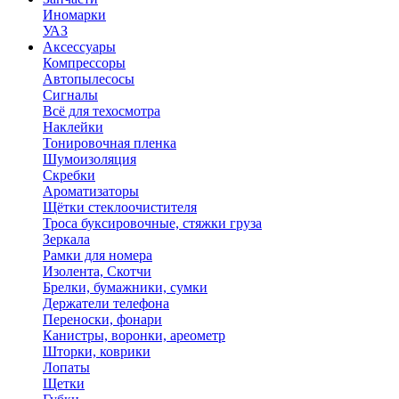
Иномарки
УАЗ
Аксесcуары
Компрессоры
Автопылесосы
Сигналы
Всё для техосмотра
Наклейки
Тонировочная пленка
Шумоизоляция
Скребки
Ароматизаторы
Щётки стеклоочистителя
Троса буксировочные, стяжки груза
Зеркала
Рамки для номера
Изолента, Скотчи
Брелки, бумажники, сумки
Держатели телефона
Переноски, фонари
Канистры, воронки, ареометр
Шторки, коврики
Лопаты
Щетки