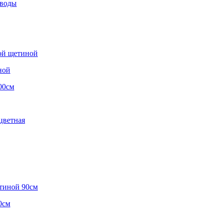
 воды
ной
0см