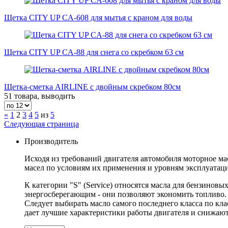
Щетка CITY UP CA-608 для мытья с краном для воды
Щетка CITY UP CA-88 для снега со скребком 63 см
Щетка-сметка AIRLINE с двойным скребком 80см
51 товара, выводить
«
1
2
3
4
5
из
5
Следующая страница
Производитель
Исходя из требований двигателя автомобиля моторное ма
масел по условиям их применения и уровням эксплуатаци
К категории "S" (Service) относятся масла для бензиновы
энергосберегающим - они позволяют экономить топливо. 
Следует выбирать масло самого последнего класса по к
дает лучшие характеристики работы двигателя и снижают 