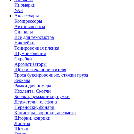
Иномарки
УАЗ
Аксесcуары
Компрессоры
Автопылесосы
Сигналы
Всё для техосмотра
Наклейки
Тонировочная пленка
Шумоизоляция
Скребки
Ароматизаторы
Щётки стеклоочистителя
Троса буксировочные, стяжки груза
Зеркала
Рамки для номера
Изолента, Скотчи
Брелки, бумажники, сумки
Держатели телефона
Переноски, фонари
Канистры, воронки, ареометр
Шторки, коврики
Лопаты
Щетки