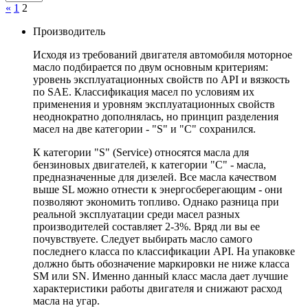
«
1
2
Производитель
Исходя из требований двигателя автомобиля моторное
масло подбирается по двум основным критериям:
уровень эксплуатационных свойств по API и вязкость
по SAE. Классификация масел по условиям их
применения и уровням эксплуатационных свойств
неоднократно дополнялась, но принцип разделения
масел на две категории - "S" и "С" сохранился.
К категории "S" (Service) относятся масла для
бензиновых двигателей, к категории "С" - масла,
предназначенные для дизелей. Все масла качеством
выше SL можно отнести к энергосберегающим - они
позволяют экономить топливо. Однако разница при
реальной эксплуатации среди масел разных
производителей составляет 2-3%. Вряд ли вы ее
почувствуете. Следует выбирать масло самого
последнего класса по классификации API. На упаковке
должно быть обозначение маркировки не ниже класса
SM или SN. Именно данный класс масла дает лучшие
характеристики работы двигателя и снижают расход
масла на угар.