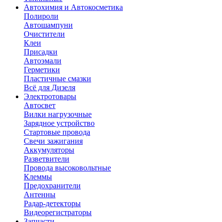
Автохимия и Автокосметика
Полироли
Автошампуни
Очистители
Клеи
Присадки
Автоэмали
Герметики
Пластичные смазки
Всё для Дизеля
Электротовары
Автосвет
Вилки нагрузочные
Зарядное устройство
Стартовые провода
Свечи зажигания
Аккумуляторы
Разветвители
Провода высоковольтные
Клеммы
Предохранители
Антенны
Радар-детекторы
Видеорегистраторы
Запчасти