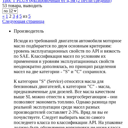
Трос T PLUS буксировочный 6т 4,5м (2 петли средний)
53 товара, выводить
«
1
2
3
4
5
из
5
Следующая страница
Производитель
Исходя из требований двигателя автомобиля моторное
масло подбирается по двум основным критериям:
уровень эксплуатационных свойств по API и вязкость
по SAE. Классификация масел по условиям их
применения и уровням эксплуатационных свойств
неоднократно дополнялась, но принцип разделения
масел на две категории - "S" и "С" сохранился.
К категории "S" (Service) относятся масла для
бензиновых двигателей, к категории "С" - масла,
предназначенные для дизелей. Все масла качеством
выше SL можно отнести к энергосберегающим - они
позволяют экономить топливо. Однако разница при
реальной эксплуатации среди масел разных
производителей составляет 2-3%. Вряд ли вы ее
почувствуете. Следует выбирать масло самого
последнего класса по классификации API. На упаковке
должно быть обозначение маркировки не ниже класса