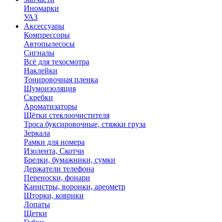
Иномарки
УАЗ
Аксесcуары
Компрессоры
Автопылесосы
Сигналы
Всё для техосмотра
Наклейки
Тонировочная пленка
Шумоизоляция
Скребки
Ароматизаторы
Щётки стеклоочистителя
Троса буксировочные, стяжки груза
Зеркала
Рамки для номера
Изолента, Скотчи
Брелки, бумажники, сумки
Держатели телефона
Переноски, фонари
Канистры, воронки, ареометр
Шторки, коврики
Лопаты
Щетки