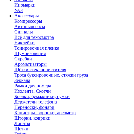
Иномарки
УАЗ
Аксесcуары
Компрессоры
Автопылесосы
Сигналы
Всё для техосмотра
Наклейки
Тонировочная пленка
Шумоизоляция
Скребки
Ароматизаторы
Щётки стеклоочистителя
Троса буксировочные, стяжки груза
Зеркала
Рамки для номера
Изолента, Скотчи
Брелки, бумажники, сумки
Держатели телефона
Переноски, фонари
Канистры, воронки, ареометр
Шторки, коврики
Лопаты
Щетки