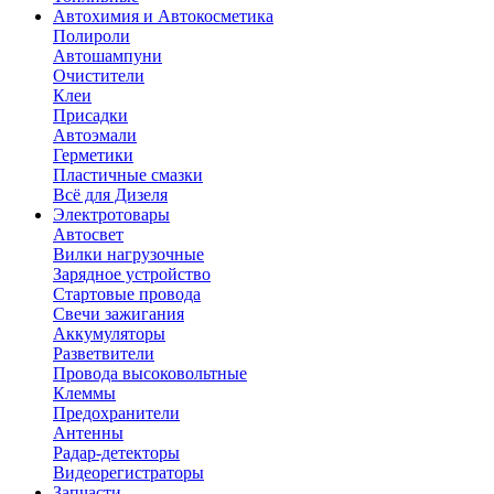
Автохимия и Автокосметика
Полироли
Автошампуни
Очистители
Клеи
Присадки
Автоэмали
Герметики
Пластичные смазки
Всё для Дизеля
Электротовары
Автосвет
Вилки нагрузочные
Зарядное устройство
Стартовые провода
Свечи зажигания
Аккумуляторы
Разветвители
Провода высоковольтные
Клеммы
Предохранители
Антенны
Радар-детекторы
Видеорегистраторы
Запчасти