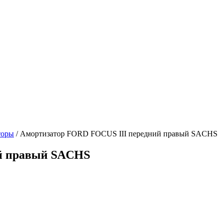
торы
/
Амортизатор FORD FOCUS III передний правый SACHS
й правый SACHS