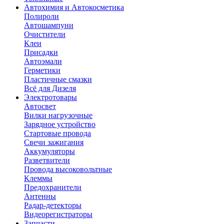
Автохимия и Автокосметика
Полироли
Автошампуни
Очистители
Клеи
Присадки
Автоэмали
Герметики
Пластичные смазки
Всё для Дизеля
Электротовары
Автосвет
Вилки нагрузочные
Зарядное устройство
Стартовые провода
Свечи зажигания
Аккумуляторы
Разветвители
Провода высоковольтные
Клеммы
Предохранители
Антенны
Радар-детекторы
Видеорегистраторы
Запчасти