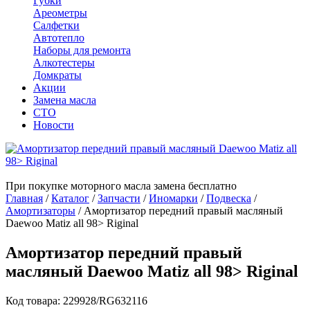
Губки
Ареометры
Салфетки
Автотепло
Наборы для ремонта
Алкотестеры
Домкраты
Акции
Замена масла
СТО
Новости
При покупке моторного масла замена бесплатно
Главная
/
Каталог
/
Запчасти
/
Иномарки
/
Подвеска
/
Амортизаторы
/
Амортизатор передний правый масляный
Daewoo Matiz all 98> Riginal
Амортизатор передний правый
масляный Daewoo Matiz all 98> Riginal
Код товара: 229928/RG632116