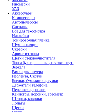
Иномарки
УАЗ
Аксесcуары
Компрессоры
Автопылесосы
Сигналы
Всё для техосмотра
Наклейки
Тонировочная пленка
Шумоизоляция
Скребки
Ароматизаторы
Щётки стеклоочистителя
Троса буксировочные, стяжки груза
Зеркала
Рамки для номера
Изолента, Скотчи
Брелки, бумажники, сумки
Держатели телефона
Переноски, фонари
Канистры, воронки, ареометр
Шторки, коврики
Лопаты
Щетки