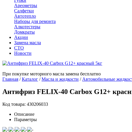
Губки
Ареометры
Салфетки
Автотепло
Наборы для ремонта
Алкотестеры
Домкраты
Акции
Замена масла
СТО
Новости
При покупке моторного масла замена бесплатно
Главная
/
Каталог
/
Масла и жидкости
/
Автомобильные жидкос
Антифриз FELIX-40 Carbox G12+ красн
Код товара: 430206033
Описание
Параметры