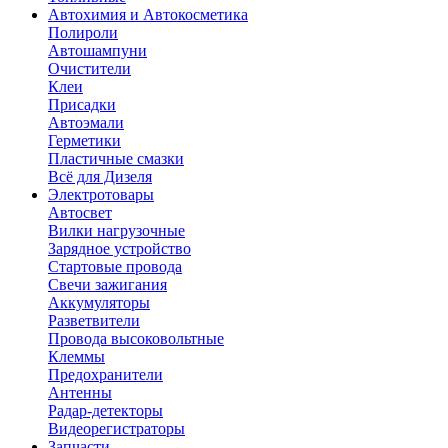
Автохимия и Автокосметика
Полироли
Автошампуни
Очистители
Клеи
Присадки
Автоэмали
Герметики
Пластичные смазки
Всё для Дизеля
Электротовары
Автосвет
Вилки нагрузочные
Зарядное устройство
Стартовые провода
Свечи зажигания
Аккумуляторы
Разветвители
Провода высоковольтные
Клеммы
Предохранители
Антенны
Радар-детекторы
Видеорегистраторы
Запчасти