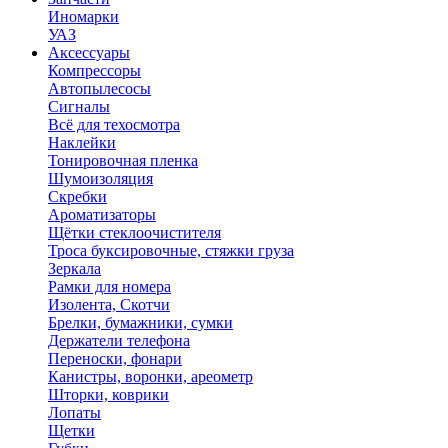
Иномарки
УАЗ
Аксесcуары
Компрессоры
Автопылесосы
Сигналы
Всё для техосмотра
Наклейки
Тонировочная пленка
Шумоизоляция
Скребки
Ароматизаторы
Щётки стеклоочистителя
Троса буксировочные, стяжки груза
Зеркала
Рамки для номера
Изолента, Скотчи
Брелки, бумажники, сумки
Держатели телефона
Переноски, фонари
Канистры, воронки, ареометр
Шторки, коврики
Лопаты
Щетки