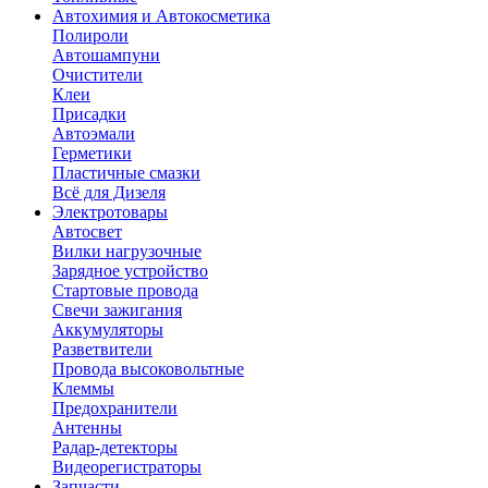
Автохимия и Автокосметика
Полироли
Автошампуни
Очистители
Клеи
Присадки
Автоэмали
Герметики
Пластичные смазки
Всё для Дизеля
Электротовары
Автосвет
Вилки нагрузочные
Зарядное устройство
Стартовые провода
Свечи зажигания
Аккумуляторы
Разветвители
Провода высоковольтные
Клеммы
Предохранители
Антенны
Радар-детекторы
Видеорегистраторы
Запчасти