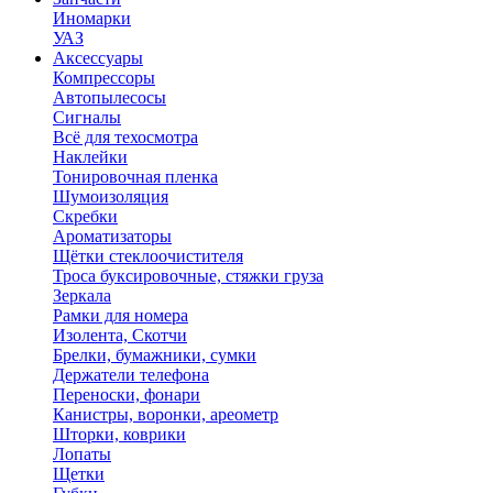
Иномарки
УАЗ
Аксесcуары
Компрессоры
Автопылесосы
Сигналы
Всё для техосмотра
Наклейки
Тонировочная пленка
Шумоизоляция
Скребки
Ароматизаторы
Щётки стеклоочистителя
Троса буксировочные, стяжки груза
Зеркала
Рамки для номера
Изолента, Скотчи
Брелки, бумажники, сумки
Держатели телефона
Переноски, фонари
Канистры, воронки, ареометр
Шторки, коврики
Лопаты
Щетки