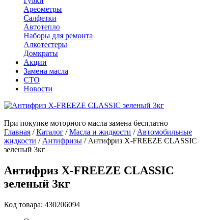
Губки
Ареометры
Салфетки
Автотепло
Наборы для ремонта
Алкотестеры
Домкраты
Акции
Замена масла
СТО
Новости
При покупке моторного масла замена бесплатно
Главная
/
Каталог
/
Масла и жидкости
/
Автомобильные
жидкости
/
Антифризы
/
Антифриз X-FREEZE СLASSIC
зеленый 3кг
Антифриз X-FREEZE СLASSIC
зеленый 3кг
Код товара: 430206094