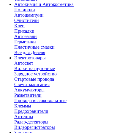
Автохимия и Автокосметика
Полироли
Автошампуни
Очистители
Клеи
Присадки
Автоэмали
Герметики
Пластичные смазки
Всё для Дизеля
Электротовары
Автосвет
Вилки нагрузочные
Зарядное устройство
Стартовые провода
Свечи зажигания
Аккумуляторы
Разветвители
Провода высоковольтные
Клеммы
Предохранители
Антенны
Радар-детекторы
Видеорегистраторы
Запчасти