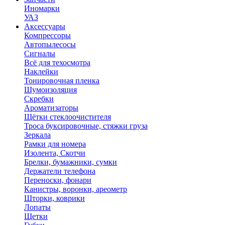
Иномарки
УАЗ
Аксесcуары
Компрессоры
Автопылесосы
Сигналы
Всё для техосмотра
Наклейки
Тонировочная пленка
Шумоизоляция
Скребки
Ароматизаторы
Щётки стеклоочистителя
Троса буксировочные, стяжки груза
Зеркала
Рамки для номера
Изолента, Скотчи
Брелки, бумажники, сумки
Держатели телефона
Переноски, фонари
Канистры, воронки, ареометр
Шторки, коврики
Лопаты
Щетки