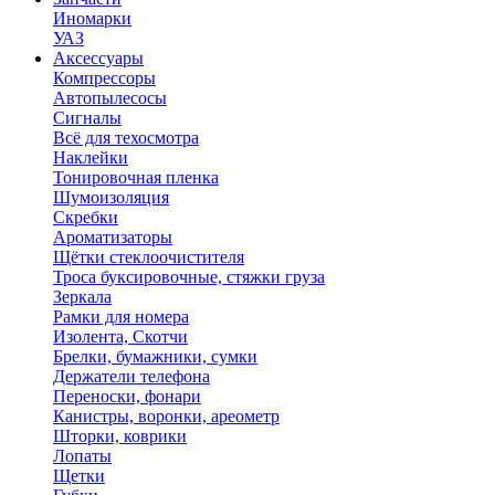
Иномарки
УАЗ
Аксесcуары
Компрессоры
Автопылесосы
Сигналы
Всё для техосмотра
Наклейки
Тонировочная пленка
Шумоизоляция
Скребки
Ароматизаторы
Щётки стеклоочистителя
Троса буксировочные, стяжки груза
Зеркала
Рамки для номера
Изолента, Скотчи
Брелки, бумажники, сумки
Держатели телефона
Переноски, фонари
Канистры, воронки, ареометр
Шторки, коврики
Лопаты
Щетки