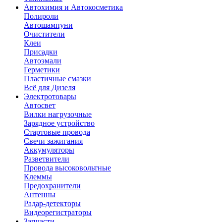
Автохимия и Автокосметика
Полироли
Автошампуни
Очистители
Клеи
Присадки
Автоэмали
Герметики
Пластичные смазки
Всё для Дизеля
Электротовары
Автосвет
Вилки нагрузочные
Зарядное устройство
Стартовые провода
Свечи зажигания
Аккумуляторы
Разветвители
Провода высоковольтные
Клеммы
Предохранители
Антенны
Радар-детекторы
Видеорегистраторы
Запчасти