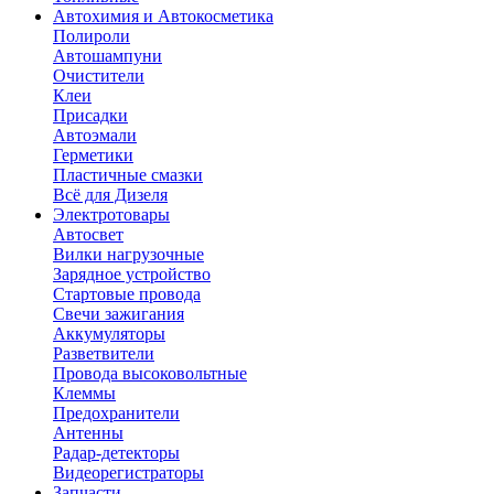
Автохимия и Автокосметика
Полироли
Автошампуни
Очистители
Клеи
Присадки
Автоэмали
Герметики
Пластичные смазки
Всё для Дизеля
Электротовары
Автосвет
Вилки нагрузочные
Зарядное устройство
Стартовые провода
Свечи зажигания
Аккумуляторы
Разветвители
Провода высоковольтные
Клеммы
Предохранители
Антенны
Радар-детекторы
Видеорегистраторы
Запчасти