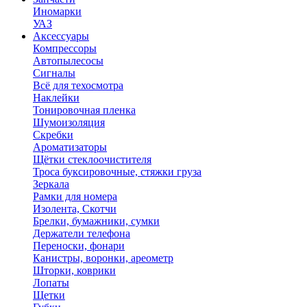
Иномарки
УАЗ
Аксесcуары
Компрессоры
Автопылесосы
Сигналы
Всё для техосмотра
Наклейки
Тонировочная пленка
Шумоизоляция
Скребки
Ароматизаторы
Щётки стеклоочистителя
Троса буксировочные, стяжки груза
Зеркала
Рамки для номера
Изолента, Скотчи
Брелки, бумажники, сумки
Держатели телефона
Переноски, фонари
Канистры, воронки, ареометр
Шторки, коврики
Лопаты
Щетки