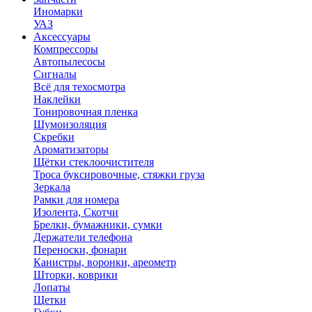
Иномарки
УАЗ
Аксесcуары
Компрессоры
Автопылесосы
Сигналы
Всё для техосмотра
Наклейки
Тонировочная пленка
Шумоизоляция
Скребки
Ароматизаторы
Щётки стеклоочистителя
Троса буксировочные, стяжки груза
Зеркала
Рамки для номера
Изолента, Скотчи
Брелки, бумажники, сумки
Держатели телефона
Переноски, фонари
Канистры, воронки, ареометр
Шторки, коврики
Лопаты
Щетки