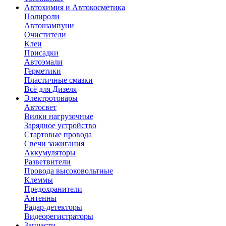
Автохимия и Автокосметика
Полироли
Автошампуни
Очистители
Клеи
Присадки
Автоэмали
Герметики
Пластичные смазки
Всё для Дизеля
Электротовары
Автосвет
Вилки нагрузочные
Зарядное устройство
Стартовые провода
Свечи зажигания
Аккумуляторы
Разветвители
Провода высоковольтные
Клеммы
Предохранители
Антенны
Радар-детекторы
Видеорегистраторы
Запчасти