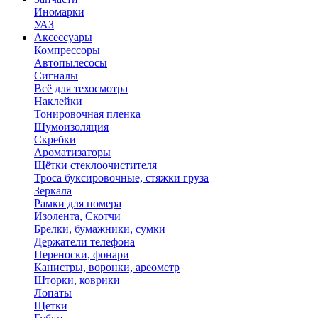
Иномарки
УАЗ
Аксесcуары
Компрессоры
Автопылесосы
Сигналы
Всё для техосмотра
Наклейки
Тонировочная пленка
Шумоизоляция
Скребки
Ароматизаторы
Щётки стеклоочистителя
Троса буксировочные, стяжки груза
Зеркала
Рамки для номера
Изолента, Скотчи
Брелки, бумажники, сумки
Держатели телефона
Переноски, фонари
Канистры, воронки, ареометр
Шторки, коврики
Лопаты
Щетки