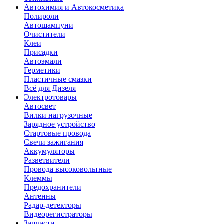
Автохимия и Автокосметика
Полироли
Автошампуни
Очистители
Клеи
Присадки
Автоэмали
Герметики
Пластичные смазки
Всё для Дизеля
Электротовары
Автосвет
Вилки нагрузочные
Зарядное устройство
Стартовые провода
Свечи зажигания
Аккумуляторы
Разветвители
Провода высоковольтные
Клеммы
Предохранители
Антенны
Радар-детекторы
Видеорегистраторы
Запчасти