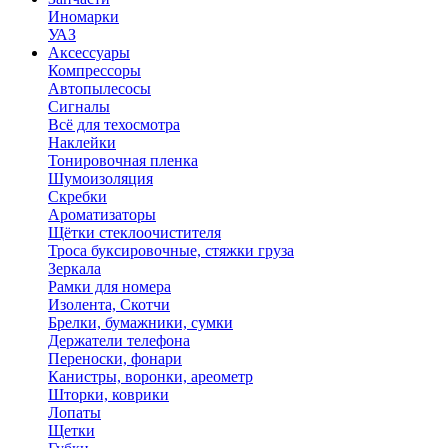
Иномарки
УАЗ
Аксесcуары
Компрессоры
Автопылесосы
Сигналы
Всё для техосмотра
Наклейки
Тонировочная пленка
Шумоизоляция
Скребки
Ароматизаторы
Щётки стеклоочистителя
Троса буксировочные, стяжки груза
Зеркала
Рамки для номера
Изолента, Скотчи
Брелки, бумажники, сумки
Держатели телефона
Переноски, фонари
Канистры, воронки, ареометр
Шторки, коврики
Лопаты
Щетки