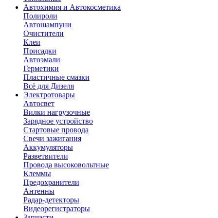
Автохимия и Автокосметика
Полироли
Автошампуни
Очистители
Клеи
Присадки
Автоэмали
Герметики
Пластичные смазки
Всё для Дизеля
Электротовары
Автосвет
Вилки нагрузочные
Зарядное устройство
Стартовые провода
Свечи зажигания
Аккумуляторы
Разветвители
Провода высоковольтные
Клеммы
Предохранители
Антенны
Радар-детекторы
Видеорегистраторы
Запчасти