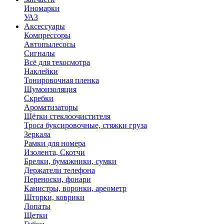
Иномарки
УАЗ
Аксесcуары
Компрессоры
Автопылесосы
Сигналы
Всё для техосмотра
Наклейки
Тонировочная пленка
Шумоизоляция
Скребки
Ароматизаторы
Щётки стеклоочистителя
Троса буксировочные, стяжки груза
Зеркала
Рамки для номера
Изолента, Скотчи
Брелки, бумажники, сумки
Держатели телефона
Переноски, фонари
Канистры, воронки, ареометр
Шторки, коврики
Лопаты
Щетки