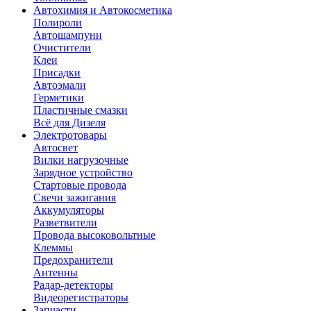
Автохимия и Автокосметика
Полироли
Автошампуни
Очистители
Клеи
Присадки
Автоэмали
Герметики
Пластичные смазки
Всё для Дизеля
Электротовары
Автосвет
Вилки нагрузочные
Зарядное устройство
Стартовые провода
Свечи зажигания
Аккумуляторы
Разветвители
Провода высоковольтные
Клеммы
Предохранители
Антенны
Радар-детекторы
Видеорегистраторы
Запчасти