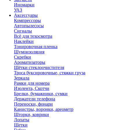
Иномарки
УАЗ
Аксесcуары
Компрессоры
Автопылесосы
Сигналы
Всё для техосмотра
Наклейки
Тонировочная пленка
Шумоизоляция
Скребки
Ароматизаторы
Щётки стеклоочистителя
Троса буксировочные, стяжки груза
Зеркала
Рамки для номера
Изолента, Скотчи
Брелки, бумажники, сумки
Держатели телефона
Переноски, фонари
Канистры, воронки, ареометр
Шторки, коврики
Лопаты
Щетки