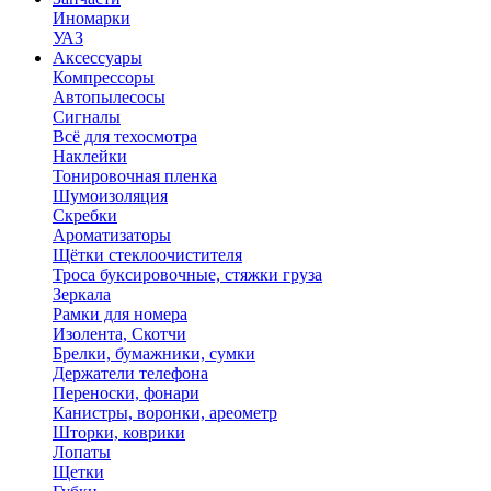
Иномарки
УАЗ
Аксесcуары
Компрессоры
Автопылесосы
Сигналы
Всё для техосмотра
Наклейки
Тонировочная пленка
Шумоизоляция
Скребки
Ароматизаторы
Щётки стеклоочистителя
Троса буксировочные, стяжки груза
Зеркала
Рамки для номера
Изолента, Скотчи
Брелки, бумажники, сумки
Держатели телефона
Переноски, фонари
Канистры, воронки, ареометр
Шторки, коврики
Лопаты
Щетки