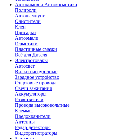
Автохимия и Автокосметика
Полироли
Автошампуни
Очистители
Клеи
Присадки
Автоэмали
Герметики
Пластичные смазки
Всё для Дизеля
Электротовары
Автосвет
Вилки нагрузочные
Зарядное устройство
Стартовые провода
Свечи зажигания
Аккумуляторы
Разветвители
Провода высоковольтные
Клеммы
Предохранители
Антенны
Радар-детекторы
Видеорегистраторы
Запчасти