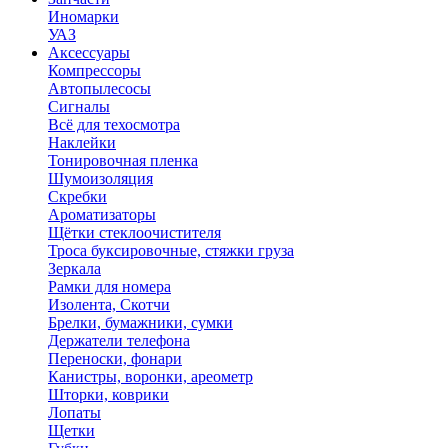
Иномарки
УАЗ
Аксесcуары
Компрессоры
Автопылесосы
Сигналы
Всё для техосмотра
Наклейки
Тонировочная пленка
Шумоизоляция
Скребки
Ароматизаторы
Щётки стеклоочистителя
Троса буксировочные, стяжки груза
Зеркала
Рамки для номера
Изолента, Скотчи
Брелки, бумажники, сумки
Держатели телефона
Переноски, фонари
Канистры, воронки, ареометр
Шторки, коврики
Лопаты
Щетки