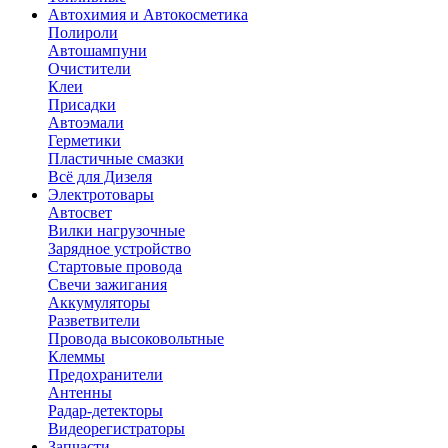
Автохимия и Автокосметика
Полироли
Автошампуни
Очистители
Клеи
Присадки
Автоэмали
Герметики
Пластичные смазки
Всё для Дизеля
Электротовары
Автосвет
Вилки нагрузочные
Зарядное устройство
Стартовые провода
Свечи зажигания
Аккумуляторы
Разветвители
Провода высоковольтные
Клеммы
Предохранители
Антенны
Радар-детекторы
Видеорегистраторы
Запчасти