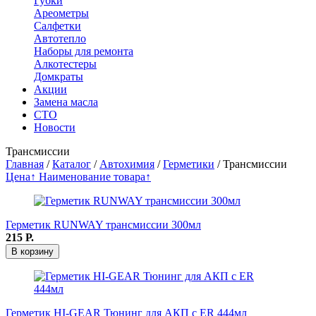
Губки
Ареометры
Салфетки
Автотепло
Наборы для ремонта
Алкотестеры
Домкраты
Акции
Замена масла
СТО
Новости
Трансмиссии
Главная
/
Каталог
/
Автохимия
/
Герметики
/
Трансмиссии
Цена↑
Наименование товара↑
Герметик RUNWAY трансмиссии 300мл
215
Р.
В корзину
Герметик HI-GEAR Тюнинг для АКП с ER 444мл