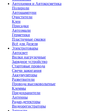
Автохимия и Автокосметика
Полироли
Автошампуни
Очистители
Клеи
Присадки
Автоэмали
Герметики
Пластичные смазки
Всё для Дизеля
Электротовары
Автосвет
Вилки нагрузочные
Зарядное устройство
Стартовые провода
Свечи зажигания
Аккумуляторы
Разветвители
Провода высоковольтные
Клеммы
Предохранители
Антенны
Радар-детекторы
Видеорегистраторы
Запчасти