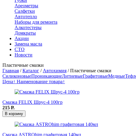
Губки
Ареометры
Салфетки
Автотепло
Наборы для ремонта
Алкотестеры
Домкраты
Акции
Замена масла
СТО
Новости
Пластичные смазки
Главная
/
Каталог
/
Автохимия
/
Пластичные смазки
Силиконовые
Проникающие
Литиевые
Графитовые
Медные
Тефл
Цена↑
Наименование товара↑
Смазка FELIX Шрус-4 100гр
215
Р.
В корзину
Смазка ASTROhim графитовая 140мл