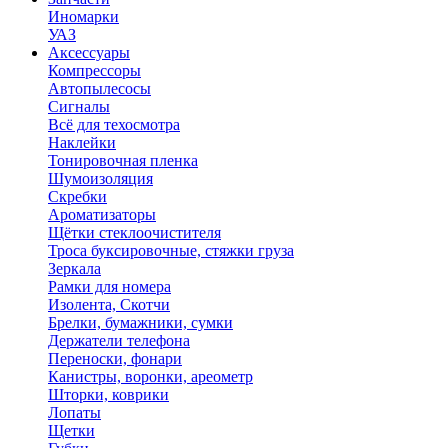
Иномарки
УАЗ
Аксесcуары
Компрессоры
Автопылесосы
Сигналы
Всё для техосмотра
Наклейки
Тонировочная пленка
Шумоизоляция
Скребки
Ароматизаторы
Щётки стеклоочистителя
Троса буксировочные, стяжки груза
Зеркала
Рамки для номера
Изолента, Скотчи
Брелки, бумажники, сумки
Держатели телефона
Переноски, фонари
Канистры, воронки, ареометр
Шторки, коврики
Лопаты
Щетки