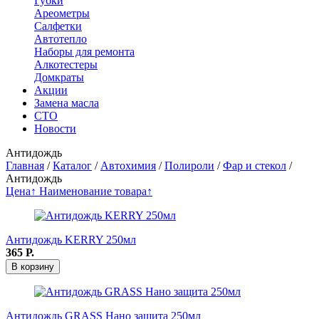
Губки
Ареометры
Салфетки
Автотепло
Наборы для ремонта
Алкотестеры
Домкраты
Акции
Замена масла
СТО
Новости
Антидождь
Главная
/
Каталог
/
Автохимия
/
Полироли
/
Фар и стекол
/
Антидождь
Цена↑
Наименование товара↑
Антидождь KERRY 250мл
365
Р.
В корзину
Антидождь GRASS Нано защита 250мл