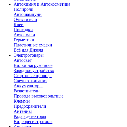
Автохимия и Автокосметика
Полироли
Автошампуни
Очистители
Клеи
Присадки
Автоэмали
Герметики
Пластичные смазки
Всё для Дизеля
Электротовары
Автосвет
Вилки нагрузочные
Зарядное устройство
Стартовые провода
Свечи зажигания
Аккумуляторы
Разветвители
Провода высоковольтные
Клеммы
Предохранители
Антенны
Радар-детекторы
Видеорегистраторы
Запчасти