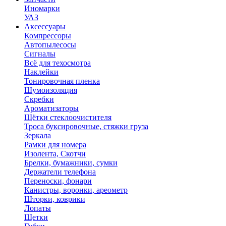
Иномарки
УАЗ
Аксесcуары
Компрессоры
Автопылесосы
Сигналы
Всё для техосмотра
Наклейки
Тонировочная пленка
Шумоизоляция
Скребки
Ароматизаторы
Щётки стеклоочистителя
Троса буксировочные, стяжки груза
Зеркала
Рамки для номера
Изолента, Скотчи
Брелки, бумажники, сумки
Держатели телефона
Переноски, фонари
Канистры, воронки, ареометр
Шторки, коврики
Лопаты
Щетки