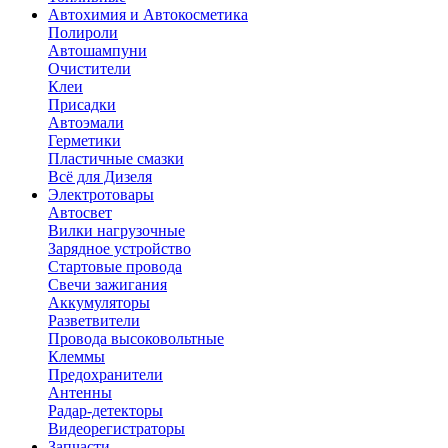
Автохимия и Автокосметика
Полироли
Автошампуни
Очистители
Клеи
Присадки
Автоэмали
Герметики
Пластичные смазки
Всё для Дизеля
Электротовары
Автосвет
Вилки нагрузочные
Зарядное устройство
Стартовые провода
Свечи зажигания
Аккумуляторы
Разветвители
Провода высоковольтные
Клеммы
Предохранители
Антенны
Радар-детекторы
Видеорегистраторы
Запчасти