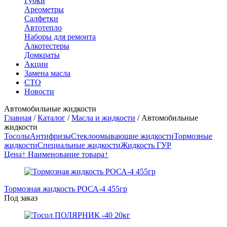
Губки
Ареометры
Салфетки
Автотепло
Наборы для ремонта
Алкотестеры
Домкраты
Акции
Замена масла
СТО
Новости
Автомобильные жидкости
Главная
/
Каталог
/
Масла и жидкости
/
Автомобильные
жидкости
Тосолы
Антифризы
Стеклоомывающие жидкости
Тормозные
жидкости
Специальные жидкости
Жидкость ГУР
Цена↑
Наименование товара↑
Тормозная жидкость РОСА-4 455гр
Под заказ