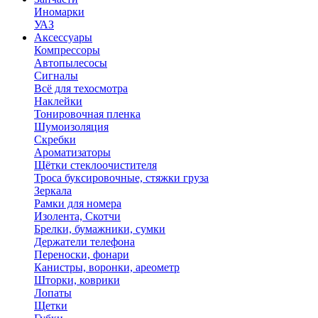
Иномарки
УАЗ
Аксесcуары
Компрессоры
Автопылесосы
Сигналы
Всё для техосмотра
Наклейки
Тонировочная пленка
Шумоизоляция
Скребки
Ароматизаторы
Щётки стеклоочистителя
Троса буксировочные, стяжки груза
Зеркала
Рамки для номера
Изолента, Скотчи
Брелки, бумажники, сумки
Держатели телефона
Переноски, фонари
Канистры, воронки, ареометр
Шторки, коврики
Лопаты
Щетки