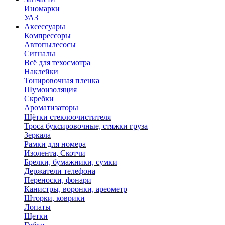
Иномарки
УАЗ
Аксесcуары
Компрессоры
Автопылесосы
Сигналы
Всё для техосмотра
Наклейки
Тонировочная пленка
Шумоизоляция
Скребки
Ароматизаторы
Щётки стеклоочистителя
Троса буксировочные, стяжки груза
Зеркала
Рамки для номера
Изолента, Скотчи
Брелки, бумажники, сумки
Держатели телефона
Переноски, фонари
Канистры, воронки, ареометр
Шторки, коврики
Лопаты
Щетки