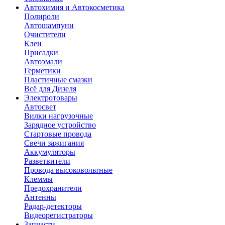
Автохимия и Автокосметика
Полироли
Автошампуни
Очистители
Клеи
Присадки
Автоэмали
Герметики
Пластичные смазки
Всё для Дизеля
Электротовары
Автосвет
Вилки нагрузочные
Зарядное устройство
Стартовые провода
Свечи зажигания
Аккумуляторы
Разветвители
Провода высоковольтные
Клеммы
Предохранители
Антенны
Радар-детекторы
Видеорегистраторы
Запчасти