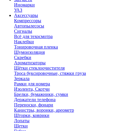
Иномарки
УАЗ
Аксесcуары
Компрессоры
Автопылесосы
Сигналы
Всё для техосмотра
Наклейки
Тонировочная пленка
Шумоизоляция
Скребки
Ароматизаторы
Щётки стеклоочистителя
Троса буксировочные, стяжки груза
Зеркала
Рамки для номера
Изолента, Скотчи
Брелки, бумажники, сумки
Держатели телефона
Переноски, фонари
Канистры, воронки, ареометр
Шторки, коврики
Лопаты
Щетки