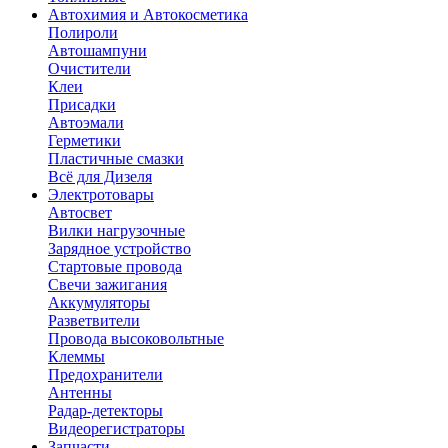
Автохимия и Автокосметика
Полироли
Автошампуни
Очистители
Клеи
Присадки
Автоэмали
Герметики
Пластичные смазки
Всё для Дизеля
Электротовары
Автосвет
Вилки нагрузочные
Зарядное устройство
Стартовые провода
Свечи зажигания
Аккумуляторы
Разветвители
Провода высоковольтные
Клеммы
Предохранители
Антенны
Радар-детекторы
Видеорегистраторы
Запчасти