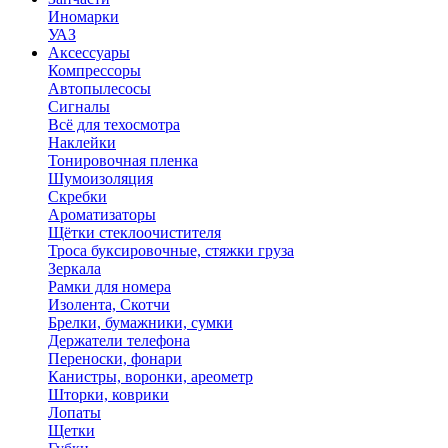
Иномарки
УАЗ
Аксесcуары
Компрессоры
Автопылесосы
Сигналы
Всё для техосмотра
Наклейки
Тонировочная пленка
Шумоизоляция
Скребки
Ароматизаторы
Щётки стеклоочистителя
Троса буксировочные, стяжки груза
Зеркала
Рамки для номера
Изолента, Скотчи
Брелки, бумажники, сумки
Держатели телефона
Переноски, фонари
Канистры, воронки, ареометр
Шторки, коврики
Лопаты
Щетки