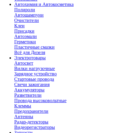
Автохимия и Автокосметика
Полироли
Автошампуни
Очистители
Клеи
Присадки
Автоэмали
Герметики
Пластичные смазки
Всё для Дизеля
Электротовары
Автосвет
Вилки нагрузочные
Зарядное устройство
Стартовые провода
Свечи зажигания
Аккумуляторы
Разветвители
Провода высоковольтные
Клеммы
Предохранители
Антенны
Радар-детекторы
Видеорегистраторы
Запчасти