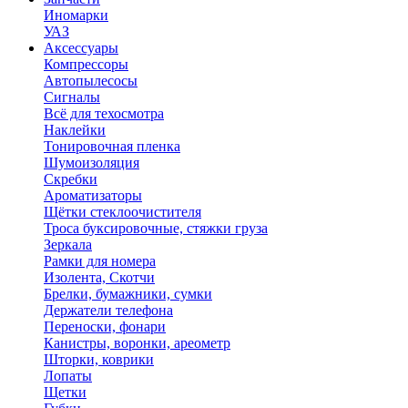
Иномарки
УАЗ
Аксесcуары
Компрессоры
Автопылесосы
Сигналы
Всё для техосмотра
Наклейки
Тонировочная пленка
Шумоизоляция
Скребки
Ароматизаторы
Щётки стеклоочистителя
Троса буксировочные, стяжки груза
Зеркала
Рамки для номера
Изолента, Скотчи
Брелки, бумажники, сумки
Держатели телефона
Переноски, фонари
Канистры, воронки, ареометр
Шторки, коврики
Лопаты
Щетки