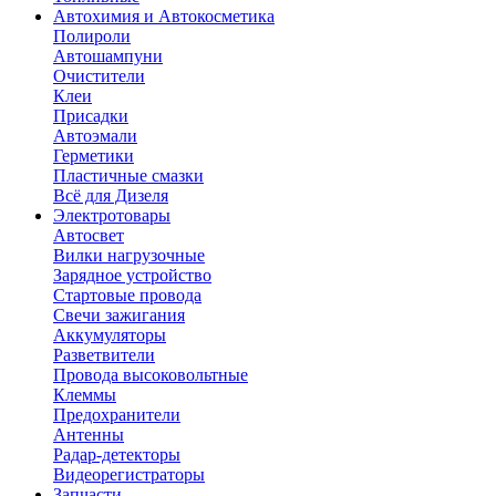
Автохимия и Автокосметика
Полироли
Автошампуни
Очистители
Клеи
Присадки
Автоэмали
Герметики
Пластичные смазки
Всё для Дизеля
Электротовары
Автосвет
Вилки нагрузочные
Зарядное устройство
Стартовые провода
Свечи зажигания
Аккумуляторы
Разветвители
Провода высоковольтные
Клеммы
Предохранители
Антенны
Радар-детекторы
Видеорегистраторы
Запчасти