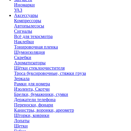
Иномарки
УАЗ
Аксесcуары
Компрессоры
Автопылесосы
Сигналы
Всё для техосмотра
Наклейки
Тонировочная пленка
Шумоизоляция
Скребки
Ароматизаторы
Щётки стеклоочистителя
Троса буксировочные, стяжки груза
Зеркала
Рамки для номера
Изолента, Скотчи
Брелки, бумажники, сумки
Держатели телефона
Переноски, фонари
Канистры, воронки, ареометр
Шторки, коврики
Лопаты
Щетки