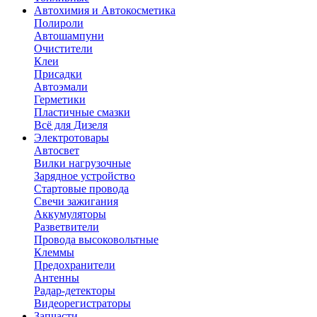
Автохимия и Автокосметика
Полироли
Автошампуни
Очистители
Клеи
Присадки
Автоэмали
Герметики
Пластичные смазки
Всё для Дизеля
Электротовары
Автосвет
Вилки нагрузочные
Зарядное устройство
Стартовые провода
Свечи зажигания
Аккумуляторы
Разветвители
Провода высоковольтные
Клеммы
Предохранители
Антенны
Радар-детекторы
Видеорегистраторы
Запчасти