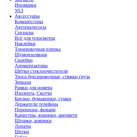
Иномарки
УАЗ
Аксесcуары
Компрессоры
Автопылесосы
Сигналы
Всё для техосмотра
Наклейки
Тонировочная пленка
Шумоизоляция
Скребки
Ароматизаторы
Щётки стеклоочистителя
Троса буксировочные, стяжки груза
Зеркала
Рамки для номера
Изолента, Скотчи
Брелки, бумажники, сумки
Держатели телефона
Переноски, фонари
Канистры, воронки, ареометр
Шторки, коврики
Лопаты
Щетки