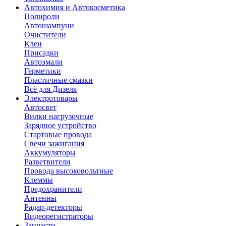
Автохимия и Автокосметика
Полироли
Автошампуни
Очистители
Клеи
Присадки
Автоэмали
Герметики
Пластичные смазки
Всё для Дизеля
Электротовары
Автосвет
Вилки нагрузочные
Зарядное устройство
Стартовые провода
Свечи зажигания
Аккумуляторы
Разветвители
Провода высоковольтные
Клеммы
Предохранители
Антенны
Радар-детекторы
Видеорегистраторы
Запчасти