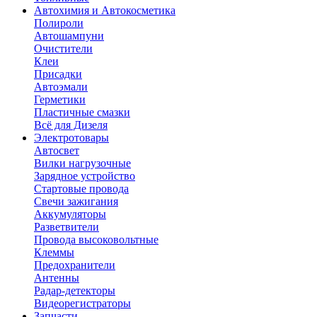
Автохимия и Автокосметика
Полироли
Автошампуни
Очистители
Клеи
Присадки
Автоэмали
Герметики
Пластичные смазки
Всё для Дизеля
Электротовары
Автосвет
Вилки нагрузочные
Зарядное устройство
Стартовые провода
Свечи зажигания
Аккумуляторы
Разветвители
Провода высоковольтные
Клеммы
Предохранители
Антенны
Радар-детекторы
Видеорегистраторы
Запчасти