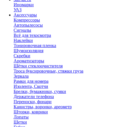
Иномарки
УАЗ
Аксесcуары
Компрессоры
Автопылесосы
Сигналы
Всё для техосмотра
Наклейки
Тонировочная пленка
Шумоизоляция
Скребки
Ароматизаторы
Щётки стеклоочистителя
Троса буксировочные, стяжки груза
Зеркала
Рамки для номера
Изолента, Скотчи
Брелки, бумажники, сумки
Держатели телефона
Переноски, фонари
Канистры, воронки, ареометр
Шторки, коврики
Лопаты
Щетки