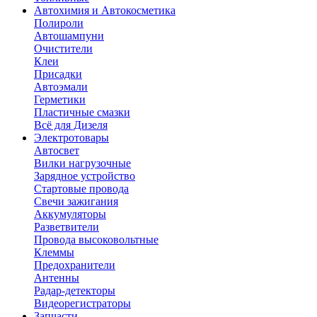
Автохимия и Автокосметика
Полироли
Автошампуни
Очистители
Клеи
Присадки
Автоэмали
Герметики
Пластичные смазки
Всё для Дизеля
Электротовары
Автосвет
Вилки нагрузочные
Зарядное устройство
Стартовые провода
Свечи зажигания
Аккумуляторы
Разветвители
Провода высоковольтные
Клеммы
Предохранители
Антенны
Радар-детекторы
Видеорегистраторы
Запчасти