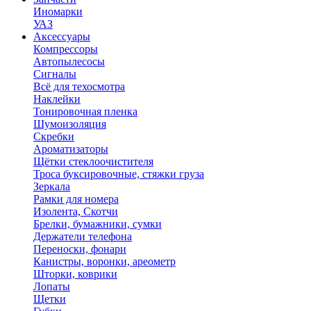
Иномарки
УАЗ
Аксесcуары
Компрессоры
Автопылесосы
Сигналы
Всё для техосмотра
Наклейки
Тонировочная пленка
Шумоизоляция
Скребки
Ароматизаторы
Щётки стеклоочистителя
Троса буксировочные, стяжки груза
Зеркала
Рамки для номера
Изолента, Скотчи
Брелки, бумажники, сумки
Держатели телефона
Переноски, фонари
Канистры, воронки, ареометр
Шторки, коврики
Лопаты
Щетки