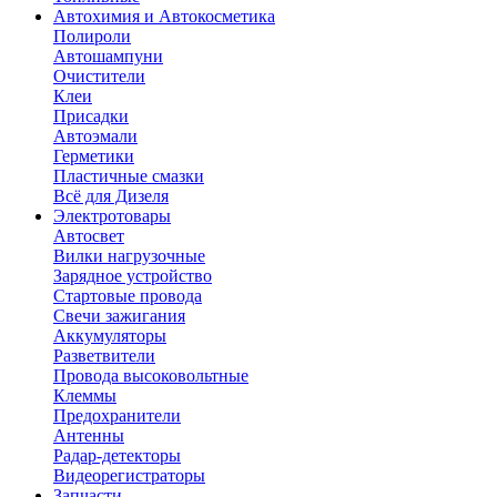
Автохимия и Автокосметика
Полироли
Автошампуни
Очистители
Клеи
Присадки
Автоэмали
Герметики
Пластичные смазки
Всё для Дизеля
Электротовары
Автосвет
Вилки нагрузочные
Зарядное устройство
Стартовые провода
Свечи зажигания
Аккумуляторы
Разветвители
Провода высоковольтные
Клеммы
Предохранители
Антенны
Радар-детекторы
Видеорегистраторы
Запчасти