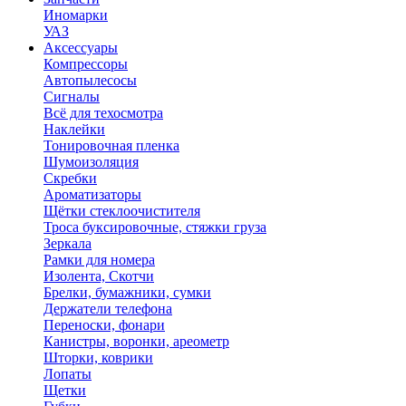
Иномарки
УАЗ
Аксесcуары
Компрессоры
Автопылесосы
Сигналы
Всё для техосмотра
Наклейки
Тонировочная пленка
Шумоизоляция
Скребки
Ароматизаторы
Щётки стеклоочистителя
Троса буксировочные, стяжки груза
Зеркала
Рамки для номера
Изолента, Скотчи
Брелки, бумажники, сумки
Держатели телефона
Переноски, фонари
Канистры, воронки, ареометр
Шторки, коврики
Лопаты
Щетки