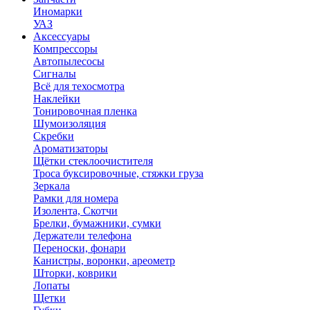
Иномарки
УАЗ
Аксесcуары
Компрессоры
Автопылесосы
Сигналы
Всё для техосмотра
Наклейки
Тонировочная пленка
Шумоизоляция
Скребки
Ароматизаторы
Щётки стеклоочистителя
Троса буксировочные, стяжки груза
Зеркала
Рамки для номера
Изолента, Скотчи
Брелки, бумажники, сумки
Держатели телефона
Переноски, фонари
Канистры, воронки, ареометр
Шторки, коврики
Лопаты
Щетки