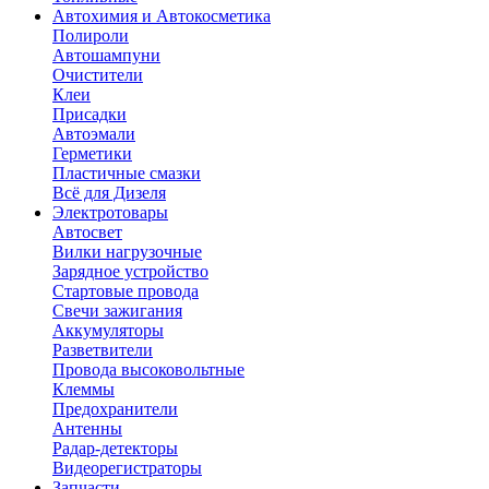
Автохимия и Автокосметика
Полироли
Автошампуни
Очистители
Клеи
Присадки
Автоэмали
Герметики
Пластичные смазки
Всё для Дизеля
Электротовары
Автосвет
Вилки нагрузочные
Зарядное устройство
Стартовые провода
Свечи зажигания
Аккумуляторы
Разветвители
Провода высоковольтные
Клеммы
Предохранители
Антенны
Радар-детекторы
Видеорегистраторы
Запчасти