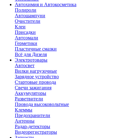
Автохимия и Автокосметика
Полироли
Автошампуни
Очистители
Клеи
Присадки
Автоэмали
Герметики
Пластичные смазки
Всё для Дизеля
Электротовары
Автосвет
Вилки нагрузочные
Зарядное устройство
Стартовые провода
Свечи зажигания
Аккумуляторы
Разветвители
Провода высоковольтные
Клеммы
Предохранители
Антенны
Радар-детекторы
Видеорегистраторы
Запчасти