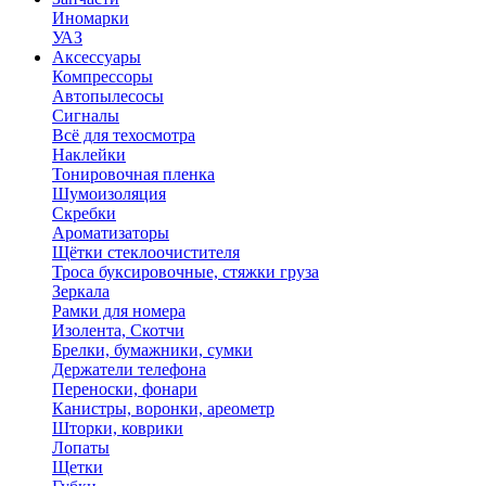
Иномарки
УАЗ
Аксесcуары
Компрессоры
Автопылесосы
Сигналы
Всё для техосмотра
Наклейки
Тонировочная пленка
Шумоизоляция
Скребки
Ароматизаторы
Щётки стеклоочистителя
Троса буксировочные, стяжки груза
Зеркала
Рамки для номера
Изолента, Скотчи
Брелки, бумажники, сумки
Держатели телефона
Переноски, фонари
Канистры, воронки, ареометр
Шторки, коврики
Лопаты
Щетки