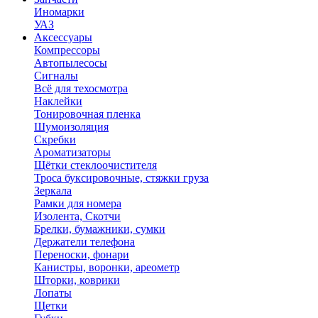
Иномарки
УАЗ
Аксесcуары
Компрессоры
Автопылесосы
Сигналы
Всё для техосмотра
Наклейки
Тонировочная пленка
Шумоизоляция
Скребки
Ароматизаторы
Щётки стеклоочистителя
Троса буксировочные, стяжки груза
Зеркала
Рамки для номера
Изолента, Скотчи
Брелки, бумажники, сумки
Держатели телефона
Переноски, фонари
Канистры, воронки, ареометр
Шторки, коврики
Лопаты
Щетки