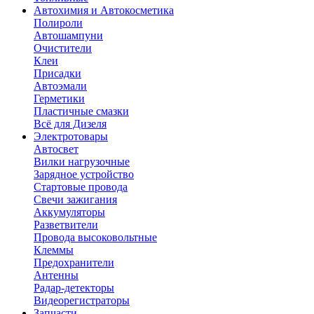
Автохимия и Автокосметика
Полироли
Автошампуни
Очистители
Клеи
Присадки
Автоэмали
Герметики
Пластичные смазки
Всё для Дизеля
Электротовары
Автосвет
Вилки нагрузочные
Зарядное устройство
Стартовые провода
Свечи зажигания
Аккумуляторы
Разветвители
Провода высоковольтные
Клеммы
Предохранители
Антенны
Радар-детекторы
Видеорегистраторы
Запчасти