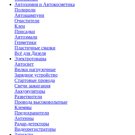
Автохимия и Автокосметика
Полироли
Автошампуни
Очистители
Клеи
Присадки
Автоэмали
Герметики
Пластичные смазки
Всё для Дизеля
Электротовары
Автосвет
Вилки нагрузочные
Зарядное устройство
Стартовые провода
Свечи зажигания
Аккумуляторы
Разветвители
Провода высоковольтные
Клеммы
Предохранители
Антенны
Радар-детекторы
Видеорегистраторы
Запчасти