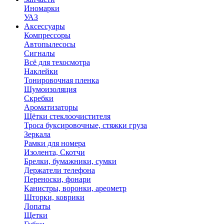
Иномарки
УАЗ
Аксесcуары
Компрессоры
Автопылесосы
Сигналы
Всё для техосмотра
Наклейки
Тонировочная пленка
Шумоизоляция
Скребки
Ароматизаторы
Щётки стеклоочистителя
Троса буксировочные, стяжки груза
Зеркала
Рамки для номера
Изолента, Скотчи
Брелки, бумажники, сумки
Держатели телефона
Переноски, фонари
Канистры, воронки, ареометр
Шторки, коврики
Лопаты
Щетки