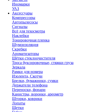
Иномарки
УАЗ
Аксесcуары
Компрессоры
Автопылесосы
Сигналы
Всё для техосмотра
Наклейки
Тонировочная пленка
Шумоизоляция
Скребки
Ароматизаторы
Щётки стеклоочистителя
Троса буксировочные, стяжки груза
Зеркала
Рамки для номера
Изолента, Скотчи
Брелки, бумажники, сумки
Держатели телефона
Переноски, фонари
Канистры, воронки, ареометр
Шторки, коврики
Лопаты
Щетки