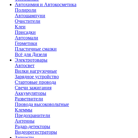
Автохимия и Автокосметика
Полироли
Автошампуни
Очистители
Клеи
Присадки
Автоэмали
Герметики
Пластичные смазки
Всё для Дизеля
Электротовары
Автосвет
Вилки нагрузочные
Зарядное устройство
Стартовые провода
Свечи зажигания
Аккумуляторы
Разветвители
Провода высоковольтные
Клеммы
Предохранители
Антенны
Радар-детекторы
Видеорегистраторы
Запчасти