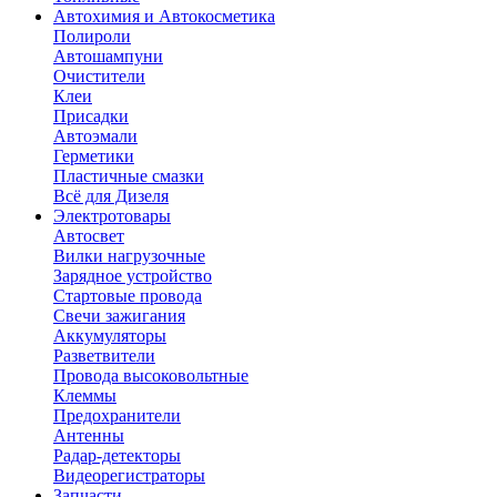
Автохимия и Автокосметика
Полироли
Автошампуни
Очистители
Клеи
Присадки
Автоэмали
Герметики
Пластичные смазки
Всё для Дизеля
Электротовары
Автосвет
Вилки нагрузочные
Зарядное устройство
Стартовые провода
Свечи зажигания
Аккумуляторы
Разветвители
Провода высоковольтные
Клеммы
Предохранители
Антенны
Радар-детекторы
Видеорегистраторы
Запчасти