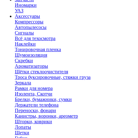
Иномарки
УАЗ
Аксесcуары
Компрессоры
Автопылесосы
Сигналы
Всё для техосмотра
Наклейки
Тонировочная пленка
Шумоизоляция
Скребки
Ароматизаторы
Щётки стеклоочистителя
Троса буксировочные, стяжки груза
Зеркала
Рамки для номера
Изолента, Скотчи
Брелки, бумажники, сумки
Держатели телефона
Переноски, фонари
Канистры, воронки, ареометр
Шторки, коврики
Лопаты
Щетки