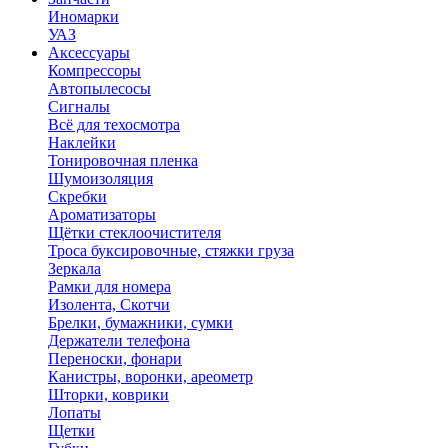
Иномарки
УАЗ
Аксесcуары
Компрессоры
Автопылесосы
Сигналы
Всё для техосмотра
Наклейки
Тонировочная пленка
Шумоизоляция
Скребки
Ароматизаторы
Щётки стеклоочистителя
Троса буксировочные, стяжки груза
Зеркала
Рамки для номера
Изолента, Скотчи
Брелки, бумажники, сумки
Держатели телефона
Переноски, фонари
Канистры, воронки, ареометр
Шторки, коврики
Лопаты
Щетки