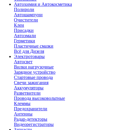
Автохимия и Автокосметика
Полироли
Автошампуни
Очистители
Клеи
Присадки
Автоэмали
Герметики
Пластичные смазки
Всё для Дизеля
Электротовары
Автосвет
Вилки нагрузочные
Зарядное устройство
Стартовые провода
Свечи зажигания
Аккумуляторы
Разветвители
Провода высоковольтные
Клеммы
Предохранители
Антенны
Радар-детекторы
Видеорегистраторы
Запчасти