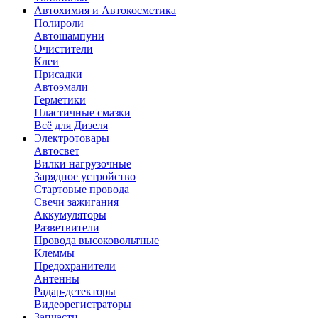
Автохимия и Автокосметика
Полироли
Автошампуни
Очистители
Клеи
Присадки
Автоэмали
Герметики
Пластичные смазки
Всё для Дизеля
Электротовары
Автосвет
Вилки нагрузочные
Зарядное устройство
Стартовые провода
Свечи зажигания
Аккумуляторы
Разветвители
Провода высоковольтные
Клеммы
Предохранители
Антенны
Радар-детекторы
Видеорегистраторы
Запчасти