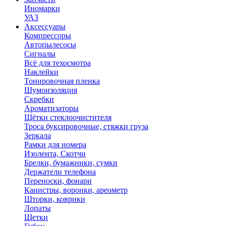
Иномарки
УАЗ
Аксесcуары
Компрессоры
Автопылесосы
Сигналы
Всё для техосмотра
Наклейки
Тонировочная пленка
Шумоизоляция
Скребки
Ароматизаторы
Щётки стеклоочистителя
Троса буксировочные, стяжки груза
Зеркала
Рамки для номера
Изолента, Скотчи
Брелки, бумажники, сумки
Держатели телефона
Переноски, фонари
Канистры, воронки, ареометр
Шторки, коврики
Лопаты
Щетки