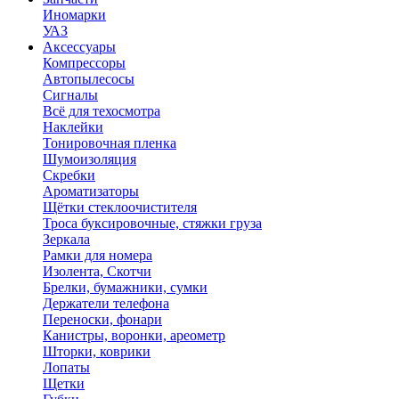
Иномарки
УАЗ
Аксесcуары
Компрессоры
Автопылесосы
Сигналы
Всё для техосмотра
Наклейки
Тонировочная пленка
Шумоизоляция
Скребки
Ароматизаторы
Щётки стеклоочистителя
Троса буксировочные, стяжки груза
Зеркала
Рамки для номера
Изолента, Скотчи
Брелки, бумажники, сумки
Держатели телефона
Переноски, фонари
Канистры, воронки, ареометр
Шторки, коврики
Лопаты
Щетки