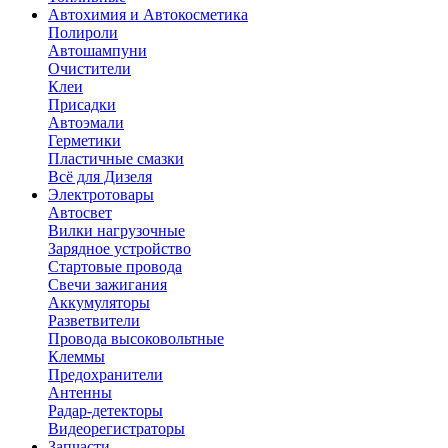
Автохимия и Автокосметика
Полироли
Автошампуни
Очистители
Клеи
Присадки
Автоэмали
Герметики
Пластичные смазки
Всё для Дизеля
Электротовары
Автосвет
Вилки нагрузочные
Зарядное устройство
Стартовые провода
Свечи зажигания
Аккумуляторы
Разветвители
Провода высоковольтные
Клеммы
Предохранители
Антенны
Радар-детекторы
Видеорегистраторы
Запчасти