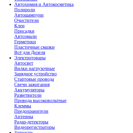
Автохимия и Автокосметика
Полироли
Автошампуни
Очистители
Клеи
Присадки
Автоэмали
Герметики
Пластичные смазки
Всё для Дизеля
Электротовары
Автосвет
Вилки нагрузочные
Зарядное устройство
Стартовые провода
Свечи зажигания
Аккумуляторы
Разветвители
Провода высоковольтные
Клеммы
Предохранители
Антенны
Радар-детекторы
Видеорегистраторы
Запчасти