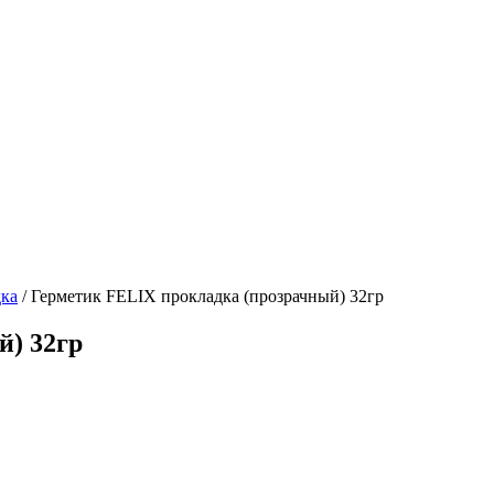
дка
/
Герметик FELIX прокладка (прозрачный) 32гр
й) 32гр