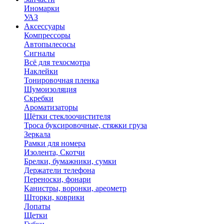
Иномарки
УАЗ
Аксесcуары
Компрессоры
Автопылесосы
Сигналы
Всё для техосмотра
Наклейки
Тонировочная пленка
Шумоизоляция
Скребки
Ароматизаторы
Щётки стеклоочистителя
Троса буксировочные, стяжки груза
Зеркала
Рамки для номера
Изолента, Скотчи
Брелки, бумажники, сумки
Держатели телефона
Переноски, фонари
Канистры, воронки, ареометр
Шторки, коврики
Лопаты
Щетки