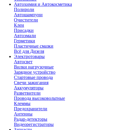
Автохимия и Автокосметика
Полироли
Автошампуни
Очистители
Клеи
Присадки
Автоэмали
Герметики
Пластичные смазки
Всё для Дизеля
Электротовары
Автосвет
Вилки нагрузочные
Зарядное устройство
Стартовые провода
Свечи зажигания
Аккумуляторы
Разветвители
Провода высоковольтные
Клеммы
Предохранители
Антенны
Радар-детекторы
Видеорегистраторы
Запчасти