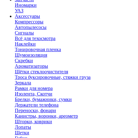
Иномарки
УАЗ
Аксесcуары
Компрессоры
Автопылесосы
Сигналы
Всё для техосмотра
Наклейки
Тонировочная пленка
Шумоизоляция
Скребки
Ароматизаторы
Щётки стеклоочистителя
Троса буксировочные, стяжки груза
Зеркала
Рамки для номера
Изолента, Скотчи
Брелки, бумажники, сумки
Держатели телефона
Переноски, фонари
Канистры, воронки, ареометр
Шторки, коврики
Лопаты
Щетки