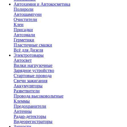
Автохимия и Автокосметика
Полироли
Автошампуни
Очистители
Клеи
Присадки
Автоэмали
Герметики
Пластичные смазки
Всё для Дизеля
Электротовары
Автосвет
Вилки нагрузочные
Зарядное устройство
Стартовые провода
Свечи зажигания
Аккумуляторы
Разветвители
Провода высоковольтные
Клеммы
Предохранители
Антенны
Радар-детекторы
Видеорегистраторы
Запчасти