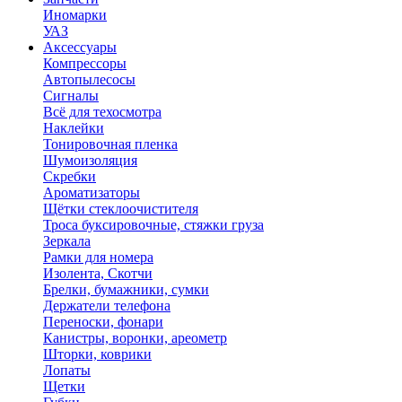
Иномарки
УАЗ
Аксесcуары
Компрессоры
Автопылесосы
Сигналы
Всё для техосмотра
Наклейки
Тонировочная пленка
Шумоизоляция
Скребки
Ароматизаторы
Щётки стеклоочистителя
Троса буксировочные, стяжки груза
Зеркала
Рамки для номера
Изолента, Скотчи
Брелки, бумажники, сумки
Держатели телефона
Переноски, фонари
Канистры, воронки, ареометр
Шторки, коврики
Лопаты
Щетки