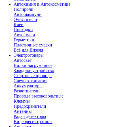
Автохимия и Автокосметика
Полироли
Автошампуни
Очистители
Клеи
Присадки
Автоэмали
Герметики
Пластичные смазки
Всё для Дизеля
Электротовары
Автосвет
Вилки нагрузочные
Зарядное устройство
Стартовые провода
Свечи зажигания
Аккумуляторы
Разветвители
Провода высоковольтные
Клеммы
Предохранители
Антенны
Радар-детекторы
Видеорегистраторы
Запчасти