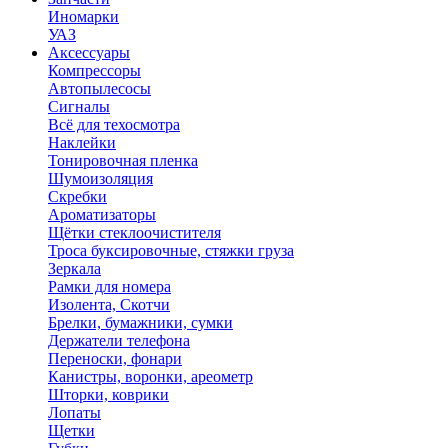
Иномарки
УАЗ
Аксесcуары
Компрессоры
Автопылесосы
Сигналы
Всё для техосмотра
Наклейки
Тонировочная пленка
Шумоизоляция
Скребки
Ароматизаторы
Щётки стеклоочистителя
Троса буксировочные, стяжки груза
Зеркала
Рамки для номера
Изолента, Скотчи
Брелки, бумажники, сумки
Держатели телефона
Переноски, фонари
Канистры, воронки, ареометр
Шторки, коврики
Лопаты
Щетки