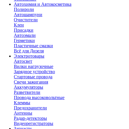
Автохимия и Автокосметика
Полироли
Автошампуни
Очистители
Клеи
Присадки
Автоэмали
Герметики
Пластичные смазки
Всё для Дизеля
Электротовары
Автосвет
Вилки нагрузочные
Зарядное устройство
Стартовые провода
Свечи зажигания
Аккумуляторы
Разветвители
Провода высоковольтные
Клеммы
Предохранители
Антенны
Радар-детекторы
Видеорегистраторы
Запчасти