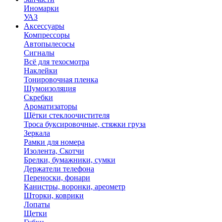
Иномарки
УАЗ
Аксесcуары
Компрессоры
Автопылесосы
Сигналы
Всё для техосмотра
Наклейки
Тонировочная пленка
Шумоизоляция
Скребки
Ароматизаторы
Щётки стеклоочистителя
Троса буксировочные, стяжки груза
Зеркала
Рамки для номера
Изолента, Скотчи
Брелки, бумажники, сумки
Держатели телефона
Переноски, фонари
Канистры, воронки, ареометр
Шторки, коврики
Лопаты
Щетки