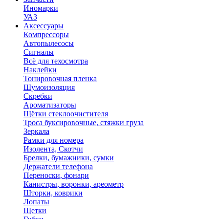
Иномарки
УАЗ
Аксесcуары
Компрессоры
Автопылесосы
Сигналы
Всё для техосмотра
Наклейки
Тонировочная пленка
Шумоизоляция
Скребки
Ароматизаторы
Щётки стеклоочистителя
Троса буксировочные, стяжки груза
Зеркала
Рамки для номера
Изолента, Скотчи
Брелки, бумажники, сумки
Держатели телефона
Переноски, фонари
Канистры, воронки, ареометр
Шторки, коврики
Лопаты
Щетки