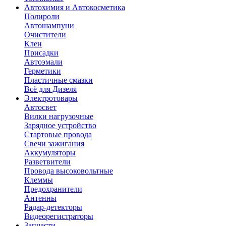
Автохимия и Автокосметика
Полироли
Автошампуни
Очистители
Клеи
Присадки
Автоэмали
Герметики
Пластичные смазки
Всё для Дизеля
Электротовары
Автосвет
Вилки нагрузочные
Зарядное устройство
Стартовые провода
Свечи зажигания
Аккумуляторы
Разветвители
Провода высоковольтные
Клеммы
Предохранители
Антенны
Радар-детекторы
Видеорегистраторы
Запчасти